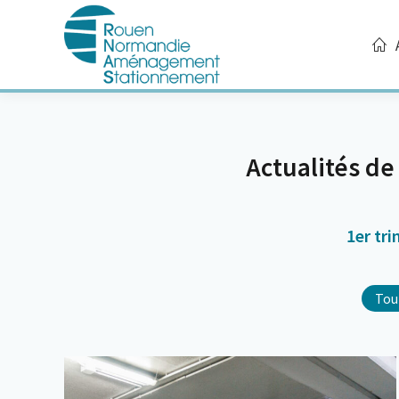
A
Actualités 
1er tr
Tou