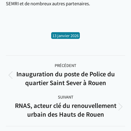
SEMRI et de nombreux autres partenaires.
13 janvier 2026
Navigation
article
PRÉCÉDENT
Inauguration du poste de Police du
Article
quartier Saint Sever à Rouen
précédent
:
SUIVANT
RNAS, acteur clé du renouvellement
Article
urbain des Hauts de Rouen
suivant
: