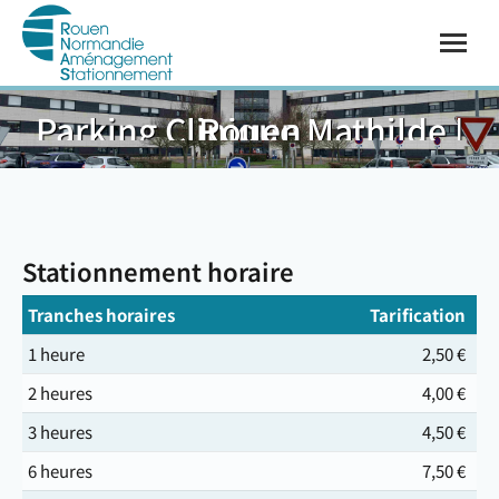
Parking Clinique Mathilde | Rouen
Vous êtes ici :
Stationnement horaire
Tranches horaires
Tarification
1 heure
2,50 €
2 heures
4,00 €
3 heures
4,50 €
6 heures
7,50 €