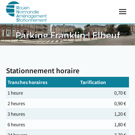
Parking Franklin | Elbeuf
Vous êtes ici :
Stationnement horaire
Tranches horaires
Tarification
1 heure
0,70 €
2 heures
0,90 €
3 heures
1,20 €
6 heures
1,80 €
24 heures
3,70 €