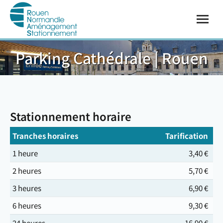
Parking Cathédrale | Rouen
Vous êtes ici :
Stationnement horaire
Tranches horaires
Tarification
1 heure
3,40 €
2 heures
5,70 €
3 heures
6,90 €
6 heures
9,30 €
24 heures
16,90 €