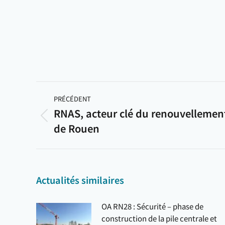
Navigation
article
PRÉCÉDENT
RNAS, acteur clé du renouvellemen
Article
de Rouen
précédent
:
Actualités similaires
OA RN28 : Sécurité – phase de
construction de la pile centrale et