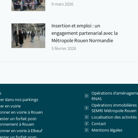
9 mars 2026
Insertion et emploi : un
engagement partenarial avec la
Métropole Rouen Normandie
5 février 2026
s
Opérations d’aménagem
RNAS
er dans nos parkings
Opérations immobilières
er en voirie
SEMRI Métropole Rouen
onner en voirie à Rouen
Localisation des activités
ster un forfait post-
Contact
ionnement à Rouen
Mentions légales
onner en voirie à Elbeuf
ster un forfait post-