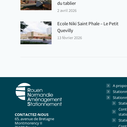
du tablier
2 avril 2026
Ecole Niki Saint Phale – Le Petit
Quevilly
13 février 2026
A propo
Stationn
Stationn
Stati
Conte
stat
CONTACTEZ-NOUS
65, avenue de Bretagne
Stati
Montmorency II
Conte