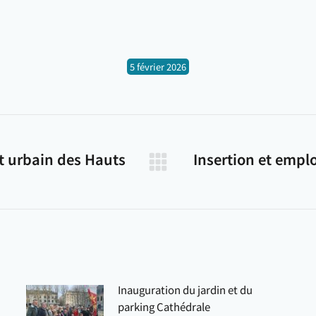
5 février 2026
t urbain des Hauts
Insertion et empl
Article
suivant
:
Inauguration du jardin et du
parking Cathédrale