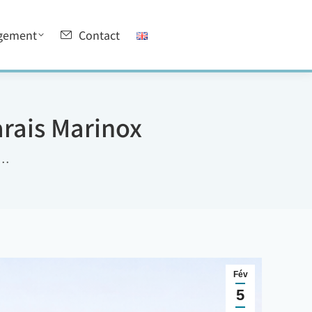
gement
Contact
rais Marinox
n…
Fév
5