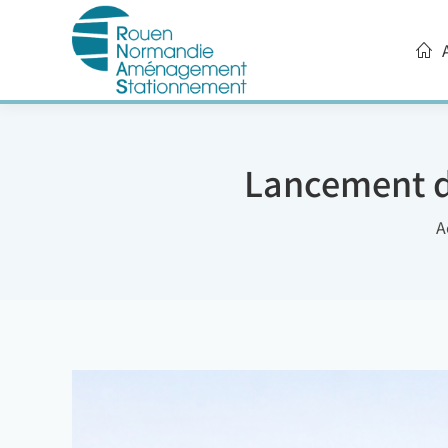
A
Lancement d
Vo
A